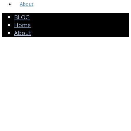
About
BLOG
Home
About